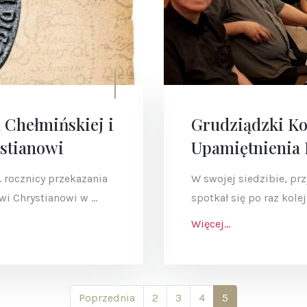
 Chełmińskiej i
Grudziądzki Ko
stianowi
Upamiętnienia 
. rocznicy przekazania
W swojej siedzibie, prz
i Chrystianowi w ...
spotkał się po raz kole
Więcej...
Poprzednia
2
3
4
5