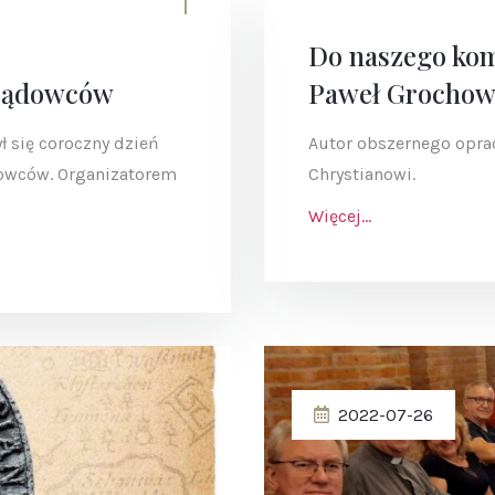
Do naszego kom
rządowców
Paweł Grochow
 się coroczny dzień
Autor obszernego opr
owców. Organizatorem
Chrystianowi.
Więcej...
2022-07-26